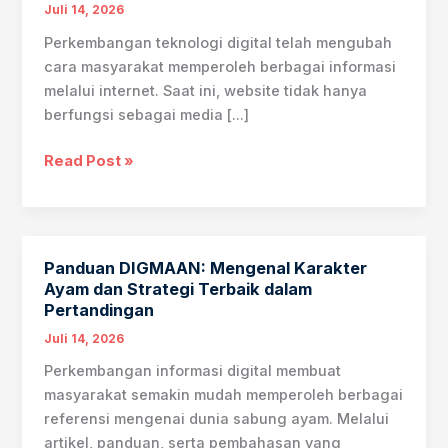
Juli 14, 2026
Perkembangan teknologi digital telah mengubah
cara masyarakat memperoleh berbagai informasi
melalui internet. Saat ini, website tidak hanya
berfungsi sebagai media […]
Panduan
Read Post »
Lengkap
Digmaan:
Informasi
Terkini
Panduan DIGMAAN: Mengenal Karakter
Ayam dan Strategi Terbaik dalam
Pertandingan
Juli 14, 2026
Perkembangan informasi digital membuat
masyarakat semakin mudah memperoleh berbagai
referensi mengenai dunia sabung ayam. Melalui
artikel, panduan, serta pembahasan yang